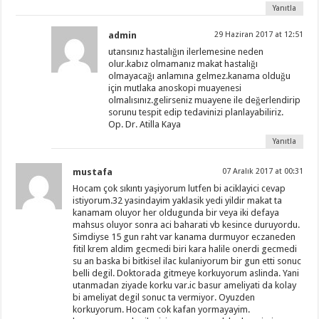
Yanıtla
admin
29 Haziran 2017 at 12:51
utansınız hastalığın ilerlemesine neden
olur.kabız olmamanız makat hastalığı
olmayacağı anlamına gelmez.kanama olduğu
için mutlaka anoskopi muayenesi
olmalısınız.gelirseniz muayene ile değerlendirip
sorunu tespit edip tedavinizi planlayabiliriz.
Op. Dr. Atilla Kaya
Yanıtla
mustafa
07 Aralık 2017 at 00:31
Hocam çok sıkıntı yaşiyorum lutfen bi aciklayici cevap
istiyorum.32 yasindayim yaklasik yedi yildir makat ta
kanamam oluyor her oldugunda bir veya iki defaya
mahsus oluyor sonra aci baharati vb kesince duruyordu.
Simdiyse 15 gun raht var kanama durmuyor eczaneden
fitil krem aldim gecmedi biri kara halile onerdi gecmedi
su an baska bi bitkisel ilac kulaniyorum bir gun etti sonuc
belli degil. Doktorada gitmeye korkuyorum aslinda. Yani
utanmadan ziyade korku var.ic basur ameliyati da kolay
bi ameliyat degil sonuc ta vermiyor. Oyuzden
korkuyorum. Hocam cok kafan yormayayim.