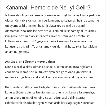
Kanamalı Hemoroide Ne İyi Gelir?
İç basurda oluşan kanamalar genelde sert dışkılama ve ıkınma şeklinde
oluşur. Kişi kabız kalmamaya ve ıkınmamaya çalışması halinde tamamen
önleyemese bile kısmen başarılı olacaktır. Bu şekilde başarılı
olamamanız halinde ise hemoroid kremleri ile kanamayı durdurmak
için geçici çözüm olabilir. Procto Glivenol Krem yada Procto Fitil
kullanmanız hemoroid’i geçirmez ama kanama şikayetini azaltma
konusunda etkilidir. Tabi kanamayı durdurmak hastalıktan kurtuldum
anlamına gelmez.
Acı Gıdalar Tüketmemeye Çalışın
Direkt olarak alakası olmasa bile acı tüketen insanlarda dışkılama
esnasında ıkınma sorunu tüketmeyenlere göre daha yüksektir. Bu
nedenle acı gıdaları azaltarak ıkınma sorununu azaltmış olursunuz.
Biz insanlar özellikle özel bölgelerimizi göstermekten utanırız. Fakat
konu sağlığımız olunca bu utanma sorununa bir kenara bırakmalıyız.
aman efendim kendi kendine geçer düşüncesi sizi ilk etapta
rahatlatacak olsada ilerleyen zamanlarda karşılaşacağınız sorunlar