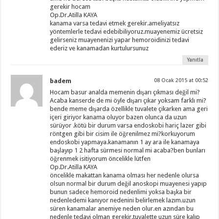
gerekir hocam
Op.Dr.Atilla KAYA
kanama varsa tedavi etmek gerekir.ameliyatsız
yöntemlerle tedavi edebibiliyoruz.muayenemiz ücretsiz
gelirseniz muayenenizi yapar hemoroidinizi tedavi
ederiz ve kanamadan kurtulursunuz
Yanıtla
badem
08 Ocak 2015 at 00:52
Hocam basur analda memenin dışarı çıkması değil mi?
Acaba kanserde de mi öyle dışarı çıkar yoksam farklı mi?
bende meme dışarda özellikle tuvalete çikarken ama geri
içeri giriyor kanama oluyor bazen olunca da uzun
sürüyor .kötü bir durum varsa endoskobi hariç lazer gibi
röntgen gibi bir cisim ile öğrenilmez mi?korkuyorum
endoskobi yapmaya.kanamanın 1 ay ara ile kanamaya
başlayıp 1 2 hafta sürmesi normal mi acaba?ben bunları
öğrenmek isitiyorum öncelikle lütfen
Op.Dr.Atilla KAYA
öncelikle makattan kanama olması her nedenle olursa
olsun normal bir durum değil anoskopi muayenesi yapıp
bunun sadece hemoroid nedenlimi yoksa başka bir
nedenledemi kanıyor nedenini belirlemek lazım.uzun
süren kanamalar anemiye neden olur.en azından bu
nedenle tedavi olman gerekir.tuvalette uzun süre kalıp