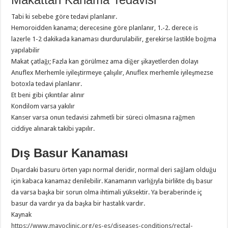
Tabi ki sebebe göre tedavi planlanır.
Hemoroidden kanama; derecesine göre planlanır, 1.-2. derece is
lazerle 1-2 dakikada kanaması dıurdurulabilir, gerekirse lastikle boğma
yapılabilir
Makat çatlağı; Fazla kan görülmez ama diğer şikayetlerden dolayı
Anuflex Merhemle iyileştirmeye çalışılır, Anuflex merhemle iyileşmezse
botoxla tedavi planlanır.
Et beni gibi çıkıntılar alınır
Kondilom varsa yakılır
Kanser varsa onun tedavisi zahmetli bir süreci olmasına rağmen
ciddiye alınarak takibi yapılır.
Dış Basur Kanaması
Dışardaki basuru örten yapı normal deridir, normal deri sağlam olduğu
için kabaca kanamaz denilebilir. Kanamanın varlığıyla birlikte dış basur
da varsa başka bir sorun olma ihtimali yüksektir. Ya beraberinde iç
basur da vardır ya da başka bir hastalık vardır.
Kaynak
https://www.mayoclinic.org/es-es/diseases-conditions/rectal-