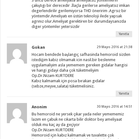
3 üncü derece ameliyatla ameliyatsız yöntemlerin
çakıştıgı bir derecedir .İlaçla gerilerse ameliyatsız imkan
degerlendirilir gerilemiyorsa THD öneririm .Agrsız bir
yöntemdir.Ameliyatı en üstün teknoloji ilede yapsak
agrınız olur.Ameliyat gerektiren bir durumdaysanızda
diger yöntemler yetersizdir
Yanıtla
Gokan
29 Mayıs 2016 at 21:38
Hocam bendede başlangıç safhasinda hemoroid sizden
istediğim kabiz olmamak icin nasil.bir beslenme
uygulamaliyim asla yememem gereken gidalar hangisi
ve hangi gidayi daha çok tüketmeliyim
Op.Dr.Nizam KURTDERE
Kabız kalmamak için posa bırakan gıdalar
(sebze,meyve,salata) tüketmelisiniz.
Yanıtla
Anonim
30 Mayıs 2016 at 14:51
Bu hemoroid ne yersek çıkar yada neler yemememiz
lazım en çabuk ne cıkarta bilir doktor bey ameliyaat
olduk mu kaç ay da geçiyor
Op.Dr.Nizam KURTDERE
Hemoroid için kabız kalmamak ve tuvalette çok