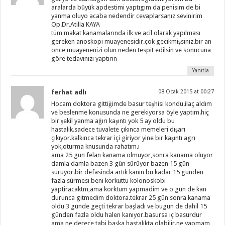
aralarda büyük apdestimi yaptıgım da penisim de bi
yanma oluyo acaba nedendir cevaplarsanız sevinirim
Op.Dr.Atilla KAYA
tüm makat kanamalarında ilk ve acil olarak yapılması
gereken anoskopi muayenesidir.çok gecikmişsiniz.bir an
önce muayenenizi olun neden tespit edilsin ve sonucuna
göre tedavinizi yaptırın
Yanıtla
ferhat adlı
08 Ocak 2015 at 00:27
Hocam doktora gittiğimde basur teşhisi kondu.ilaç aldım
ve beslenme konusunda ne gerekiyorsa öyle yaptım.hiç
bir şekil yanma ağırı kaşıntı yok 5 ay oldu bu
hastalik.sadece tuvalete çıkınca memeleri dışarı
çıkıyor.kalkınca tekrar içi giriyor yine bir kaşıntı agrı
yok,oturma knusunda rahatım.ı
ama 25 gün felan kanama olmuyor,sonra kanama oluyor
damla damla bazen 3 gün sürüyor bazen 15 gün
sürüyor.bir defasinda artık kanın bu kadar 15 gunden
fazla sürmesi beni korkuttu kolonoskobi
yaptiracaktm,ama korktum yapmadim ve o gün de kan
durunca gitmedim doktora.tekrar 25 gün sonra kanama
oldu 3 günde geçti tekrar başladı ve bugün de dahil 15
günden fazla oldu halen kanıyor.basursa iç basurdur
ama ne derece tabi başka hastalıkta olabilir.ne yapmam