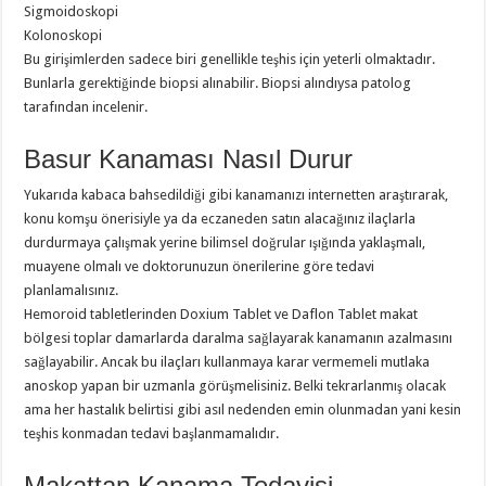
Sigmoidoskopi
Kolonoskopi
Bu girişimlerden sadece biri genellikle teşhis için yeterli olmaktadır.
Bunlarla gerektiğinde biopsi alınabilir. Biopsi alındıysa patolog
tarafından incelenir.
Basur Kanaması Nasıl Durur
Yukarıda kabaca bahsedildiği gibi kanamanızı internetten araştırarak,
konu komşu önerisiyle ya da eczaneden satın alacağınız ilaçlarla
durdurmaya çalışmak yerine bilimsel doğrular ışığında yaklaşmalı,
muayene olmalı ve doktorunuzun önerilerine göre tedavi
planlamalısınız.
Hemoroid tabletlerinden Doxium Tablet ve Daflon Tablet makat
bölgesi toplar damarlarda daralma sağlayarak kanamanın azalmasını
sağlayabilir. Ancak bu ilaçları kullanmaya karar vermemeli mutlaka
anoskop yapan bir uzmanla görüşmelisiniz. Belki tekrarlanmış olacak
ama her hastalık belirtisi gibi asıl nedenden emin olunmadan yani kesin
teşhis konmadan tedavi başlanmamalıdır.
Makattan Kanama Tedavisi