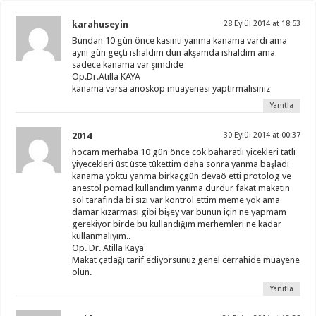
karahuseyin
28 Eylül 2014 at 18:53
Bundan 10 gün önce kasinti yanma kanama vardi ama
ayni gün geçti ishaldim dun akşamda ishaldim ama
sadece kanama var şimdide
Op.Dr.Atilla KAYA
kanama varsa anoskop muayenesi yaptırmalısınız
Yanıtla
2014
30 Eylül 2014 at 00:37
hocam merhaba 10 gün önce cok baharatlı yicekleri tatlı
yiyecekleri üst üste tükettim daha sonra yanma başladı
kanama yoktu yanma birkaçgün devaö etti protolog ve
anestol pomad kullandım yanma durdur fakat makatın
sol tarafında bi sızı var kontrol ettim meme yok ama
damar kızarması gibi bişey var bunun için ne yapmam
gerekiyor birde bu kullandığım merhemleri ne kadar
kullanmalıyım..
Op. Dr. Atilla Kaya
Makat çatlağı tarif ediyorsunuz genel cerrahide muayene
olun.
Yanıtla