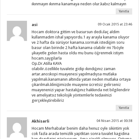
ıkınmayın ıkınma kanamaya neden olur.kabız kalmayın
Yanıtla
asi
09 Ocak 2015 at 23:46
Hocam doktora gittim ve basursun dedi.ilaç aldim
kullanmadım ishal yapıyordu.1 ay arayla kanama oluyor
ve 2 hafta da sürüyor kanama.sormak istediğim soru
basur olan birinde 2 hafta kanama olabilir mi ?böyle
şikayetle gelen hasta oldu mu bunu öğrenmek istiym
hocam.saygilarla
Op.Dr.Atilla KAYA
olabilir.özellikle tuvalete gidip ıkındığınız zaman
artar.anoskopi muayenesi yapılmadıysa mutlaka
yapılmalı.kanamanın altında yatan neden mutlaka ortaya
çıkarılmalı.kliniğimizde muayene ücretsiz gelirseniz
muayenenizi yapar hastalığınız hakkında net bilgilendirir
ve ameliyatsız tekolojik yöntemlerle tedavinizi
gerçekleştirebiliriz
Yanıtla
Akhisarli
04 Nisan 2015 at 00:38
Hocam Merhabalar benim daha henuz oyle sikintim yok
cok fazla arada temizlik yaptktan sonra tuvalet kagidina
kan degdigini görüyorum . Ama sürekli olmuyor. Ortuma