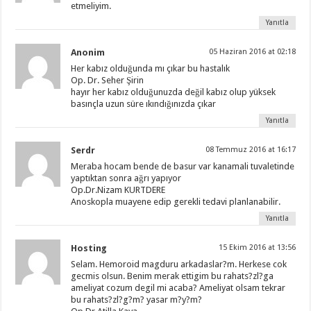
etmeliyim.
Yanıtla
Anonim
05 Haziran 2016 at 02:18
Her kabız olduğunda mı çıkar bu hastalık
Op. Dr. Seher Şirin
hayır her kabız olduğunuzda değil kabız olup yüksek
basınçla uzun süre ıkındığınızda çıkar
Yanıtla
Serdr
08 Temmuz 2016 at 16:17
Meraba hocam bende de basur var kanamali tuvaletinde
yaptıktan sonra ağrı yapıyor
Op.Dr.Nizam KURTDERE
Anoskopla muayene edip gerekli tedavi planlanabilir.
Yanıtla
Hosting
15 Ekim 2016 at 13:56
Selam. Hemoroid magduru arkadaslar?m. Herkese cok
gecmis olsun. Benim merak ettigim bu rahats?zl?ga
ameliyat cozum degil mi acaba? Ameliyat olsam tekrar
bu rahats?zl?g?m? yasar m?y?m?