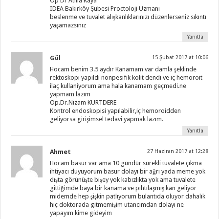
Op Dr Atilla Kaya
IDEA Bakırköy Şubesi Proctoloji Uzmanı
beslenme ve tuvalet alışkanlıklarınızı düzenlerseniz sıkıntı
yaşamazsınız
Yanıtla
Gül
15 Şubat 2017 at 10:06
Hocam benim 3.5 aydır Kanamam var damla şeklinde
rektoskopi yapıldı nonpesifik kolit dendi ve iç hemoroit
ilaç kullaniyorum ama hala kanamam geçmedi.ne
yapmam lazım
Op.Dr.Nizam KURTDERE
Kontrol endoskopisi yapılabilir,iç hemoroidden
geliyorsa girişimsel tedavi yapmak lazım.
Yanıtla
Ahmet
27 Haziran 2017 at 12:28
Hocam basur var ama 10 gündür sürekli tuvalete çıkma
ihtiyacı duyuyorum basur dolayı bir ağrı yada meme yok
dışta görünüşte bişey yok kabızlıkta yok ama tuvalete
gittiğimde baya bir kanama ve pıhtılaşmış kan geliyor
midemde hep şişkin patlıyorum bulantıda oluyor dahalık
hiç doktorada gitmemişim utancımdan dolayı ne
yapayım kime gideyim