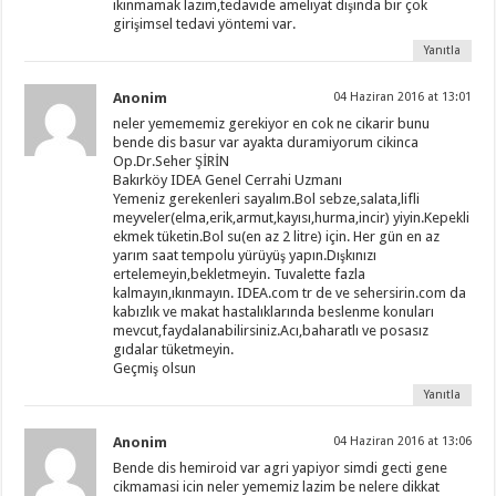
ıkınmamak lazım,tedavide ameliyat dışında bir çok
girişimsel tedavi yöntemi var.
Yanıtla
Anonim
04 Haziran 2016 at 13:01
neler yemememiz gerekiyor en cok ne cikarir bunu
bende dis basur var ayakta duramiyorum cikinca
Op.Dr.Seher ŞİRİN
Bakırköy IDEA Genel Cerrahi Uzmanı
Yemeniz gerekenleri sayalım.Bol sebze,salata,lifli
meyveler(elma,erik,armut,kayısı,hurma,incir) yiyin.Kepekli
ekmek tüketin.Bol su(en az 2 litre) için. Her gün en az
yarım saat tempolu yürüyüş yapın.Dışkınızı
ertelemeyin,bekletmeyin. Tuvalette fazla
kalmayın,ıkınmayın. IDEA.com tr de ve sehersirin.com da
kabızlık ve makat hastalıklarında beslenme konuları
mevcut,faydalanabilirsiniz.Acı,baharatlı ve posasız
gıdalar tüketmeyin.
Geçmiş olsun
Yanıtla
Anonim
04 Haziran 2016 at 13:06
Bende dis hemiroid var agri yapiyor simdi gecti gene
cikmamasi icin neler yememiz lazim be nelere dikkat