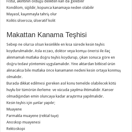
Fistül, akıntının olduğu delikten kan da gelebilir
Kondilom, siğildir, kopunca kanamaya neden olabilir
Mayasıl, kaşınmayla tahriş olur
Kolitis ülseroza, ülseratif kolit
Makattan Kanama Teşhisi
Sebep ne olursa olsun kesinlikle en kısa sürede kesin teşhis
koydurulmalıdır. Asla eczacı, doktor veya komşu önerisi ile ilaç
alınmamalı mutlaka doğru teşhis koydurup, çıkan sonuca göre en
doğru tedavi yöntemini uygulamalıdır. Yine aktardan bitkisel ürün
alınacaksa bile mutlaka önce kanamanın nedeni kesin ortaya konmuş
olmalıdır.
Burada dikkat edilmesi gereken asıl konu temelde olabilecek kötü
huylu bir tümörün ilerleme ve vücuda yayılma ihtimalidir. Kanser
olmadığından emin oluncaya kadar araştırma yapılmalıdır.
Kesin teşhis için şunlar yapılır;
Muayene
Parmakla muayene (rektal tuşe)
Anoskop muayenesi
Rektoskopi