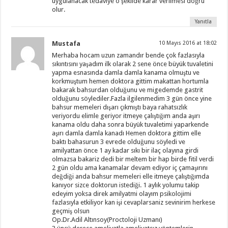
uygulanacak tedaviye o şekilde karar verilmesi doğru
olur.
Yanıtla
Mustafa
10 Mayıs 2016 at 18:02
Merhaba hocam uzun zamandır bende çok fazlasıyla
sıkıntısını yaşadım ilk olarak 2 sene önce büyük tuvaletini
yapma esnasında damla damla kanama olmuştu ve
korkmuştum hemen doktora gittim makattan hortumla
bakarak bahsurdan olduğunu ve migedemde gastrit
olduğunu söylediler.Fazla ilgilenmedim 3 gün önce yine
bahsur memeleri dışarı çıkmıştı baya rahatsızlık
veriyordu elimle geriyor itmeye çalıştığım anda aşırı
kanama oldu daha sonra büyük tuvaletimi yaparkende
aşırı damla damla kanadı Hemen doktora gittim elle
baktı bahasurun 3 evrede olduğunu söyledi ve
amilyattan önce 1 ay kadar sıkı bir ilaç olayına girdi
olmazsa bakariz dedi bir meltem bir hap birde fitil verdi
2 gün oldu ama kanamalar devam ediyor iç çamaşırını
değdiği anda bahsur memeleri elle itmeye çalıştığımda
kanıyor sizce doktorun istediği. 1 aylık yolumu takip
edeyim yoksa direk amilyatmi olayım psikolojimi
fazlasıyla etkiliyor kan işi cevaplarsaniz sevinirim herkese
geçmiş olsun
Op.Dr.Adil Altınsoy(Proctoloji Uzmanı)