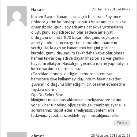
Hakan
22 Haziran 2015 at 04:27
hocam 5 aydır kanamalı ve agrılı basurum. 3ay once
doktora gittim kolonskopi sonucu basurumun kucuk ve
onemsiz oldugunu soyledı ama catlak ve yırtılmaların
oluştugunu soyledı tedavı olar sadece ameliyat
oldugunu onunda %70 başarı oldugunu soyleyınce
ameliyat olmaktan vazgectım kabız olmamam icin
verdigi ilacla agrı ve kanamanın bittigini görünce
kurtuldugumu düşündüm fakat daha kabız olur olmaz
hemen tekrar başladı ve dayanılmaz bir acı var gunluk
hayatımı etkilıyor. Hastalıgın gecmesı icin ne yapmalıyım
lutfen yardımcı olurmusunuz
(Tv reklamlarında izledigim hemoroıt kremi var
hemocare diye kullanmayı düşündüm fakat nekadar
güvenilir oldugunu bilmedigim icin cesaret edemedim
faydası olurmu )
Op. Dr. Seher Şirin
kliniğimiz makat hastalıklarının ameliyatsız tedavisine
yönelik her tür teknolojiye sahip.gelirseniz muayene ile
sorunlarınızı tespit eder ameliyatsız yöntemlerle
tedavinizi yapabiliriz.bekletmeyin hastalığınız ilerler
Yanıtla
ahmet
25 Ağustos 2015 at 22:58