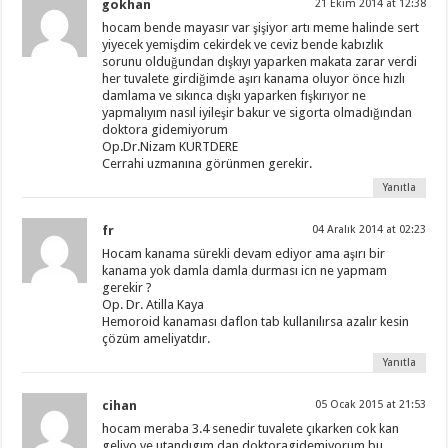
gokhan
21 Ekim 2014 at 12:38
hocam bende mayasır var şişiyor artı meme halinde sert
yiyecek yemişdim cekirdek ve ceviz bende kabızlık
sorunu olduğundan dışkıyı yaparken makata zarar verdi
her tuvalete girdiğimde aşırı kanama oluyor önce hızlı
damlama ve sıkınca dışkı yaparken fışkırıyor ne
yapmalıyım nasıl iyileşir bakur ve sigorta olmadığından
doktora gidemiyorum
Op.Dr.Nizam KURTDERE
Cerrahi uzmanına görünmen gerekir.
Yanıtla
fr
04 Aralık 2014 at 02:23
Hocam kanama sürekli devam ediyor ama aşırı bir
kanama yok damla damla durması icn ne yapmam
gerekir ?
Op. Dr. Atilla Kaya
Hemoroid kanaması daflon tab kullanılırsa azalır kesin
çözüm ameliyatdır.
Yanıtla
cihan
05 Ocak 2015 at 21:53
hocam meraba 3.4 senedir tuvalete çıkarken cok kan
geliyo ve utandıgım dan doktoragidemiyorum bu