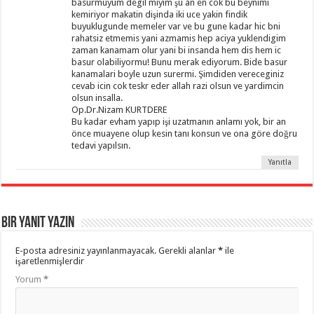
basurmuyum degil miyim şu an en cok bu beynimi
kemiriyor makatin dişinda iki uce yakin findik
buyuklugunde memeler var ve bu gune kadar hic bni
rahatsiz etmemis yani azmamis hep aciya yuklendigim
zaman kanamam olur yani bi insanda hem dis hem ic
basur olabiliyormu! Bunu merak ediyorum. Bide basur
kanamalari boyle uzun surermi. Şimdiden vereceginiz
cevab icin cok teskr eder allah razi olsun ve yardimcin
olsun insalla.
Op.Dr.Nizam KURTDERE
Bu kadar evham yapıp işi uzatmanın anlamı yok, bir an
önce muayene olup kesin tanı konsun ve ona göre doğru
tedavi yapılsın.
Yanıtla
Bir yanıt yazın
E-posta adresiniz yayınlanmayacak.
Gerekli alanlar
*
ile
işaretlenmişlerdir
Yorum
*