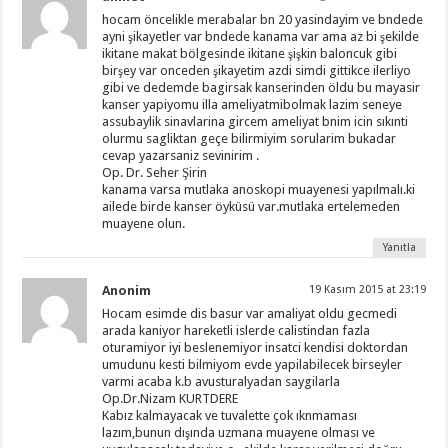
hocam öncelikle merabalar bn 20 yasindayim ve bndede
ayni şikayetler var bndede kanama var ama az bi şekilde
ikitane makat bölgesinde ikitane şişkin baloncuk gibi
birşey var onceden şikayetim azdi simdi gittikce ilerliyo
gibi ve dedemde bagirsak kanserinden öldu bu mayasir
kanser yapiyomu illa ameliyatmibolmak lazim seneye
assubaylik sinavlarina gircem ameliyat bnim icin sıkınti
olurmu sagliktan geçe bilirmiyim sorularim bukadar
cevap yazarsaniz sevinirim .
Op. Dr. Seher Şirin
kanama varsa mutlaka anoskopi muayenesi yapılmalı.ki
ailede birde kanser öyküsü var.mutlaka ertelemeden
muayene olun.
Yanıtla
Anonim
19 Kasım 2015 at 23:19
Hocam esimde dis basur var amaliyat oldu gecmedi
arada kaniyor hareketli islerde calistindan fazla
oturamiyor iyi beslenemiyor insatci kendisi doktordan
umudunu kesti bilmiyom evde yapilabilecek birseyler
varmi acaba k.b avusturalyadan saygilarla
Op.Dr.Nizam KURTDERE
Kabız kalmayacak ve tuvalette çok ıknmaması
lazım,bunun dışında uzmana muayene olması ve